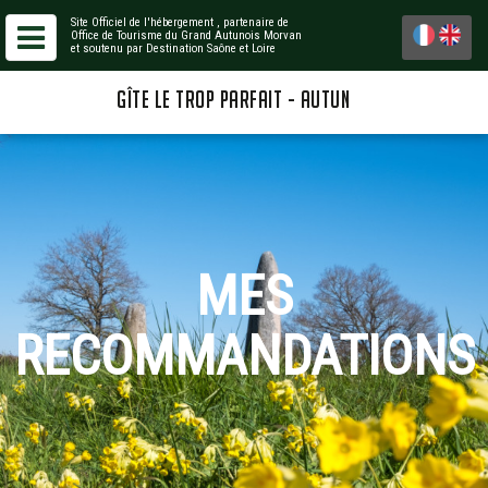
Site Officiel de l'hébergement
, partenaire de
Office de Tourisme du Grand Autunois Morvan
et soutenu par Destination Saône et Loire
GÎTE LE TROP PARFAIT - AUTUN
MES
RECOMMANDATIONS