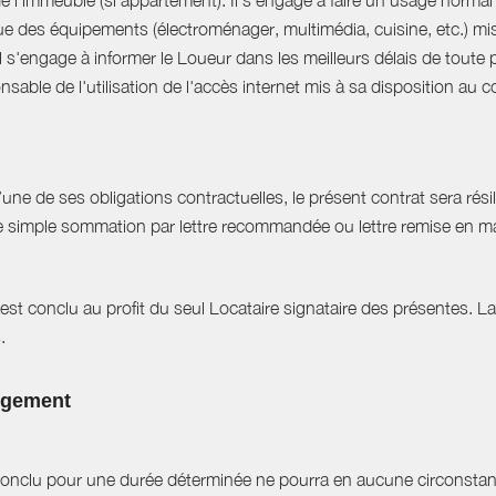
 de l'immeuble (si appartement). Il s'engage à faire un usage norm
que des équipements (électroménager, multimédia, cuisine, etc.) mis à 
Il s'engage à informer le Loueur dans les meilleurs délais de tout
able de l'utilisation de l'accès internet mis à sa disposition au co
e de ses obligations contractuelles, le présent contrat sera résilié
ne simple sommation par lettre recommandée ou lettre remise en ma
est conclu au profit du seul Locataire signataire des présentes. L
.
logement
t conclu pour une durée déterminée ne pourra en aucune circonstan