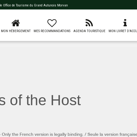
 de
Office de Tourisme du Grand Autunois Morvan
MON HÉBERGEMENT
MES RECOMMANDATIONS
AGENDA TOURISTIQUE
MON LIVRET D'ACCU
s of the Host
Only the French version is legally binding. / Seule la version française 