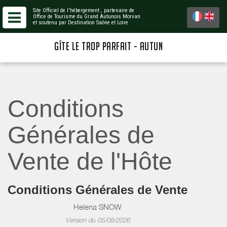
Site Officiel de l'hébergement
, partenaire de
Office de Tourisme du Grand Autunois Morvan
et soutenu par Destination Saône et Loire
GÎTE LE TROP PARFAIT - AUTUN
Conditions
Générales de
Vente de l'Hôte
Conditions Générales de Vente
Helena SNOW
Version du 05/08/2026